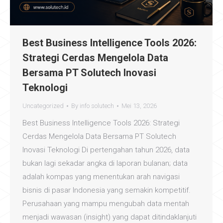
Best Business Intelligence Tools 2026:
Strategi Cerdas Mengelola Data
Bersama PT Solutech Inovasi
Teknologi
Uncategorized
By
info solutech
Mei 13, 2026
Best Business Intelligence Tools 2026: Strategi
Cerdas Mengelola Data Bersama PT Solutech
Inovasi Teknologi Di pertengahan tahun 2026, data
bukan lagi sekadar angka di laporan bulanan; data
adalah kompas yang menentukan arah navigasi
bisnis di pasar Indonesia yang semakin kompetitif.
Perusahaan yang mampu mengubah data mentah
menjadi wawasan (insight) yang dapat ditindaklanjuti