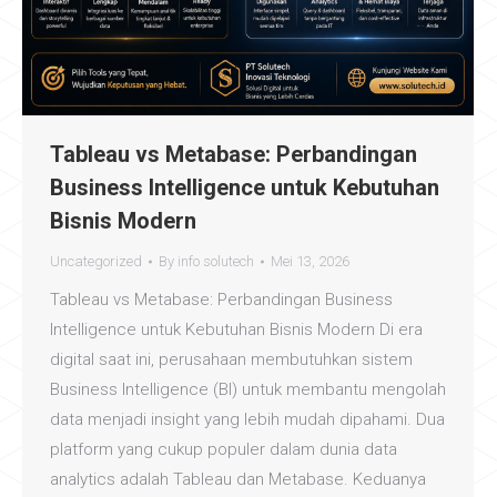
Tableau vs Metabase: Perbandingan
Business Intelligence untuk Kebutuhan
Bisnis Modern
Uncategorized
By
info solutech
Mei 13, 2026
Tableau vs Metabase: Perbandingan Business
Intelligence untuk Kebutuhan Bisnis Modern Di era
digital saat ini, perusahaan membutuhkan sistem
Business Intelligence (BI) untuk membantu mengolah
data menjadi insight yang lebih mudah dipahami. Dua
platform yang cukup populer dalam dunia data
analytics adalah Tableau dan Metabase. Keduanya