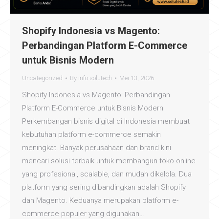
Shopify Indonesia vs Magento:
Perbandingan Platform E-Commerce
untuk Bisnis Modern
Uncategorized
By
info solutech
Mei 13, 2026
Shopify Indonesia vs Magento: Perbandingan
Platform E-Commerce untuk Bisnis Modern
Perkembangan bisnis digital di Indonesia membuat
kebutuhan platform e-commerce semakin
meningkat. Banyak perusahaan dan brand kini
mencari solusi terbaik untuk membangun toko online
yang profesional, scalable, dan mudah dikelola. Dua
platform yang sering dibandingkan adalah Shopify
dan Magento. Keduanya merupakan platform e-
commerce populer yang digunakan…