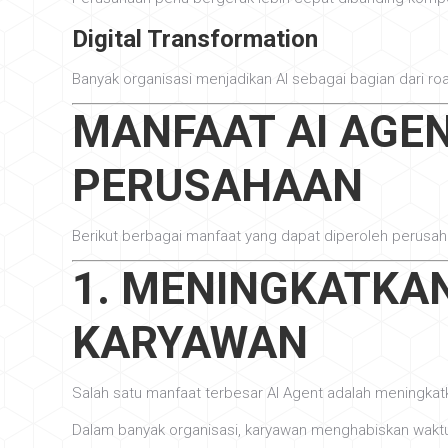
Digital Transformation
Banyak organisasi menjadikan AI sebagai bagian dari ro
MANFAAT AI AGE
PERUSAHAAN
Berikut berbagai manfaat yang dapat diperoleh perusah
1. MENINGKATKA
KARYAWAN
Salah satu manfaat terbesar AI Agent adalah meningkatka
Dalam banyak organisasi, karyawan menghabiskan waktu