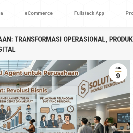
ta
ta
eCommerce
eCommerce
Fullstack App
Fullstack App
Pr
Pr
AAN: TRANSFORMASI OPERASIONAL, PRODUK
GITAL
JUN
9