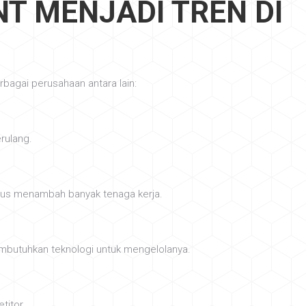
T MENJADI TREN DI
bagai perusahaan antara lain:
rulang.
arus menambah banyak tenaga kerja.
butuhkan teknologi untuk mengelolanya.
titor.