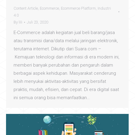
Content Article
,
Ecommerce
,
Ecommerce Platform
,
Industri
4.0
By
lili
Juli 23, 2020
E-Commerce adalah kegiatan jual beli barang/jasa
atau transmisi dana/data melalui jaringan elektronik,
terutama internet. Dikutip dari Suara.com –
Kemajuan teknologi dan informasi di era modern ini,
memberi banyak perubahan dan pengaruh dalam
berbagai aspek kehidupan. Masyarakat cenderung
lebih menyukai aktivitas-aktivitas yang bersifat
praktis, mudah, efisien, dan cepat. Di era digital saat
ini semua orang bisa memanfaatkan…