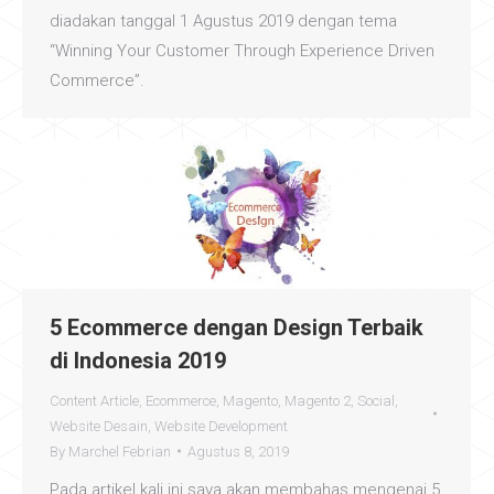
diadakan tanggal 1 Agustus 2019 dengan tema
“Winning Your Customer Through Experience Driven
Commerce”.
5 Ecommerce dengan Design Terbaik
di Indonesia 2019
Content Article
,
Ecommerce
,
Magento
,
Magento 2
,
Social
,
Website Desain
,
Website Development
By
Marchel Febrian
Agustus 8, 2019
Pada artikel kali ini saya akan membahas mengenai 5