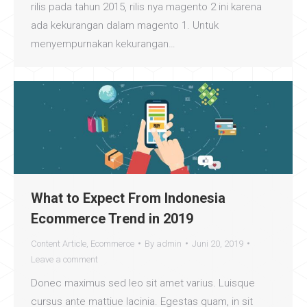
rilis pada tahun 2015, rilis nya magento 2 ini karena
ada kekurangan dalam magento 1. Untuk
menyempurnakan kekurangan…
What to Expect From Indonesia
Ecommerce Trend in 2019
Content Article
,
Ecommerce
By
admin
Juni 20, 2019
Leave a comment
Donec maximus sed leo sit amet varius. Luisque
cursus ante mattiue lacinia. Egestas quam, in sit