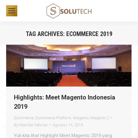
TAG ARCHIVES:
ECOMMERCE 2019
You are here:
Highlights: Meet Magento Indonesia
2019
Ecommerce
,
Ecommerce Platform
,
Magento
,
Magento 2
By
Marchel Febrian
Agustus 14, 2019
Yuk kita lihat Highlight Meet Magento 2019 yang