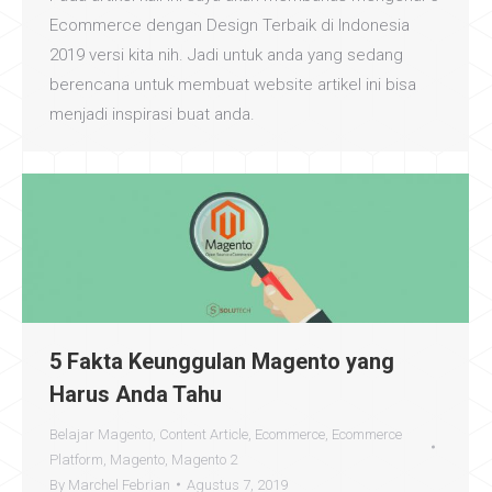
Ecommerce dengan Design Terbaik di Indonesia
2019 versi kita nih. Jadi untuk anda yang sedang
berencana untuk membuat website artikel ini bisa
menjadi inspirasi buat anda.
5 Fakta Keunggulan Magento yang
Harus Anda Tahu
Belajar Magento
,
Content Article
,
Ecommerce
,
Ecommerce
Platform
,
Magento
,
Magento 2
By
Marchel Febrian
Agustus 7, 2019