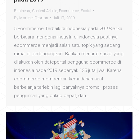
Business
,
Content Article
,
Ecommerce
,
Social
By
Marchel Febrian
Juli 17, 2019
5 Ecommerce Terbaik di Indonesia pada 2019Ketika
berbicara mengenai industri di indonesia pastinya
ecommerce menjadi salah satu topik yang sedang
ramai di perbincangkan. Bahkan menurut survei yang
dilakukan oleh dateportal pengguna ecommerce di
indonesia pada 2019 sebanyak 135 juta jiwa. Karena
ecommerce memberikan kemudahan saat
berbelanja terlebih lagi banyaknya promo, proses
pengiriman yang cukup cepat, dan…