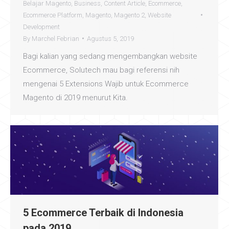
Belajar Magento
,
Business
,
Content Article
,
Ecommerce
,
Ecommerce Platform
,
Magento
,
Magento 2
,
Website
Development
By
Marchel Febrian
Agustus 5, 2019
Bagi kalian yang sedang mengembangkan website
Ecommerce, Solutech mau bagi referensi nih
mengenai 5 Extensions Wajib untuk Ecommerce
Magento di 2019 menurut Kita.
5 Ecommerce Terbaik di Indonesia
pada 2019