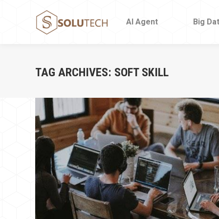
AI Agent
AI Agent
Big Da
Big Da
TAG ARCHIVES:
SOFT SKILL