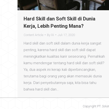
Hard Skill dan Soft Skill di Dunia
Kerja, Lebih Penting Mana?
Content Article
By
lili
Juli 17, 2020
Hard skill dan soft skill dalam dunia kerja sangat
penting, karena hard skill dan soft skill dapat
meningkatkan kualitas karir seseorang. Pernahkah
kamu mendengar tentang hard skill dan soft skill?
Ya, dua aspek ini kerap kali diperbincangkan,
terutama bagi orang yang akan memasuki dunia
kerja. Dari penyebutannya saja, kita bisa tahu
bahwa hard skill dan…
Copyright PT. Solut