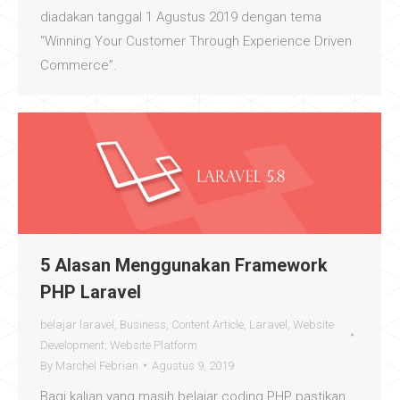
diadakan tanggal 1 Agustus 2019 dengan tema
“Winning Your Customer Through Experience Driven
Commerce”.
5 Alasan Menggunakan Framework
PHP Laravel
belajar laravel
,
Business
,
Content Article
,
Laravel
,
Website
Development
,
Website Platform
By
Marchel Febrian
Agustus 9, 2019
Bagi kalian yang masih belajar coding PHP pastikan