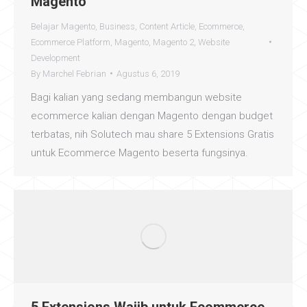
Magento
Belajar Magento
,
Business
,
Content Article
,
Ecommerce
,
Ecommerce Platform
,
Magento
,
Magento 2
,
Website
Development
By
Marchel Febrian
Agustus 6, 2019
Bagi kalian yang sedang membangun website
ecommerce kalian dengan Magento dengan budget
terbatas, nih Solutech mau share 5 Extensions Gratis
untuk Ecommerce Magento beserta fungsinya.
5 Extensions Wajib untuk Ecommerce