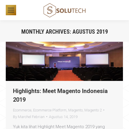
MONTHLY ARCHIVES:
AGUSTUS 2019
You are here:
Highlights: Meet Magento Indonesia
2019
Ecommerce
,
Ecommerce Platform
,
Magento
,
Magento 2
By
Marchel Febrian
Agustus 14, 2019
Yuk kita lihat Highlight Meet Magento 2019 yang