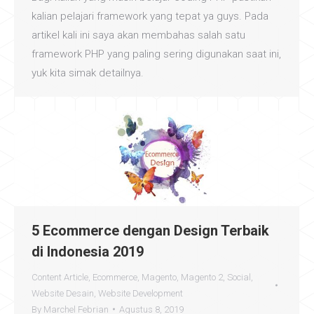
kalian pelajari framework yang tepat ya guys. Pada
artikel kali ini saya akan membahas salah satu
framework PHP yang paling sering digunakan saat ini,
yuk kita simak detailnya.
5 Ecommerce dengan Design Terbaik
di Indonesia 2019
Content Article
,
Ecommerce
,
Magento
,
Magento 2
,
Social
,
Website Desain
,
Website Development
By
Marchel Febrian
Agustus 8, 2019