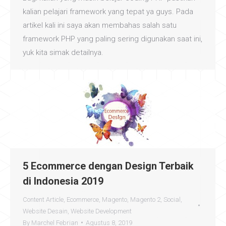
kalian pelajari framework yang tepat ya guys. Pada
artikel kali ini saya akan membahas salah satu
framework PHP yang paling sering digunakan saat ini,
yuk kita simak detailnya.
5 Ecommerce dengan Design Terbaik
di Indonesia 2019
Content Article
,
Ecommerce
,
Magento
,
Magento 2
,
Social
,
Website Desain
,
Website Development
By
Marchel Febrian
Agustus 8, 2019