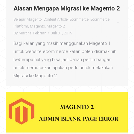
Alasan Mengapa Migrasi ke Magento 2
Belajar Magento
,
Content Article
,
Ecommerce
,
Ecommerce
Platform
,
Magento
,
Magento 2
By
Marchel Febrian
Juli 31, 2019
Bagi kalian yang masih menggunakan Magento 1
untuk website ecommerce kalian boleh disimak nih
beberapa hal yang bisa jadi bahan pertimbangan
untuk memutuskan apakah perlu untuk melakukan
Migrasi ke Magento 2.