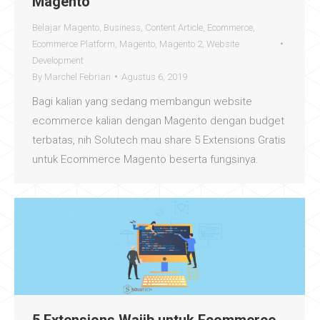
Magento
Belajar Magento
,
Business
,
Content Article
,
Ecommerce
,
Ecommerce Platform
,
Magento
,
Magento 2
,
Website
Development
By
Marchel Febrian
Agustus 6, 2019
Bagi kalian yang sedang membangun website
ecommerce kalian dengan Magento dengan budget
terbatas, nih Solutech mau share 5 Extensions Gratis
untuk Ecommerce Magento beserta fungsinya.
5 Extensions Wajib untuk Ecommerce