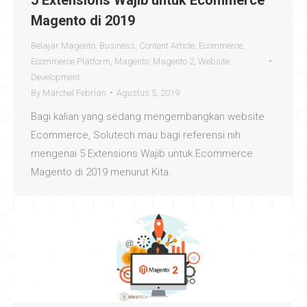
Magento di 2019
Belajar Magento
,
Business
,
Content Article
,
Ecommerce
,
Ecommerce Platform
,
Magento
,
Magento 2
,
Website
Development
By
Marchel Febrian
Agustus 5, 2019
Bagi kalian yang sedang mengembangkan website
Ecommerce, Solutech mau bagi referensi nih
mengenai 5 Extensions Wajib untuk Ecommerce
Magento di 2019 menurut Kita.