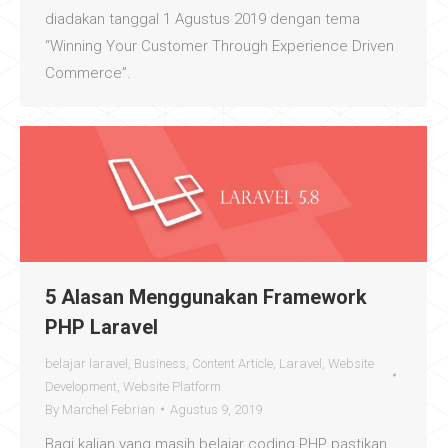
diadakan tanggal 1 Agustus 2019 dengan tema
“Winning Your Customer Through Experience Driven
Commerce”.
5 Alasan Menggunakan Framework
PHP Laravel
belajar laravel
,
Business
,
Content Article
,
Laravel
,
Website
Development
,
Website Platform
By
Marchel Febrian
Agustus 9, 2019
Bagi kalian yang masih belajar coding PHP pastikan