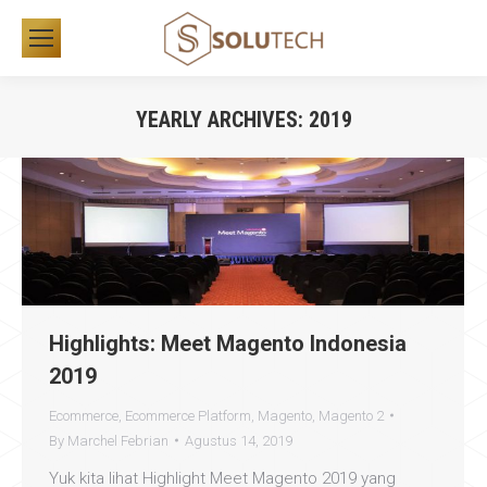
YEARLY ARCHIVES:
2019
You are here:
Highlights: Meet Magento Indonesia
2019
Ecommerce
,
Ecommerce Platform
,
Magento
,
Magento 2
By
Marchel Febrian
Agustus 14, 2019
Yuk kita lihat Highlight Meet Magento 2019 yang