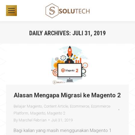
DAILY ARCHIVES:
JULI 31, 2019
You are here:
Alasan Mengapa Migrasi ke Magento 2
Belajar Magento
,
Content Article
,
Ecommerce
,
Ecommerce
Platform
,
Magento
,
Magento 2
By
Marchel Febrian
Juli 31, 2019
Bagi kalian yang masih menggunakan Magento 1