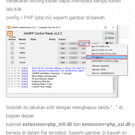
melakukan setting kalian dapat membuka xampp kalian
lalu klik
config > PHP (php.ini) seperti gambar di bawah.
Setelah itu lakukan edit dengan menghapus tanda ” ; ” di
bagian depan
kalimat
extension=php_intl.dll
dan
extension=php_xsl.dll
y
berada di dalam file tersebut. Seperti gambar di bawah ini :