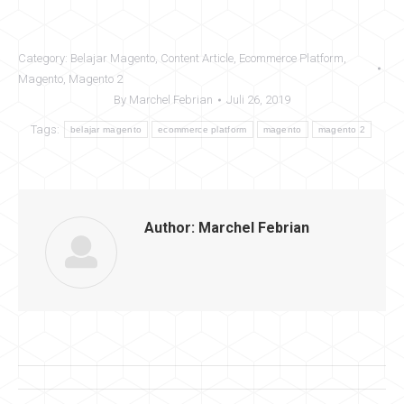
Category:
Belajar Magento
,
Content Article
,
Ecommerce Platform
,
Magento
,
Magento 2
By
Marchel Febrian
Juli 26, 2019
Tags:
belajar magento
ecommerce platform
magento
magento 2
Author:
Marchel Febrian
Post