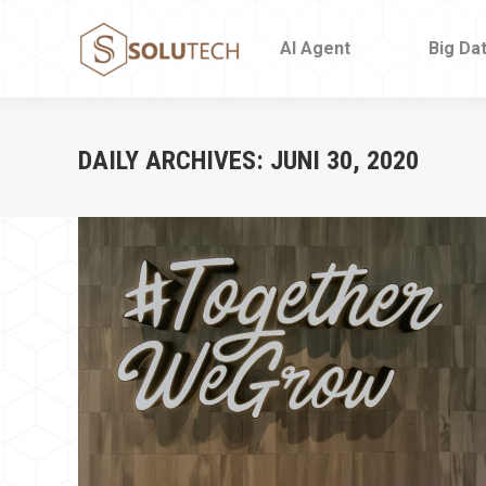
AI Agent
AI Agent
Big Da
Big Da
DAILY ARCHIVES:
JUNI 30, 2020