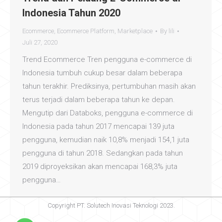
Indonesia Tahun 2020
Ecommerce
,
Ecommerce Platform
,
Marketplace
By
lili
Juli 27, 2020
Trend Ecommerce Tren pengguna e-commerce di
Indonesia tumbuh cukup besar dalam beberapa
tahun terakhir. Prediksinya, pertumbuhan masih akan
terus terjadi dalam beberapa tahun ke depan.
Mengutip dari Databoks, pengguna e-commerce di
Indonesia pada tahun 2017 mencapai 139 juta
pengguna, kemudian naik 10,8% menjadi 154,1 juta
pengguna di tahun 2018. Sedangkan pada tahun
2019 diproyeksikan akan mencapai 168,3% juta
pengguna…
Copyright PT. Solutech Inovasi Teknologi 2023.