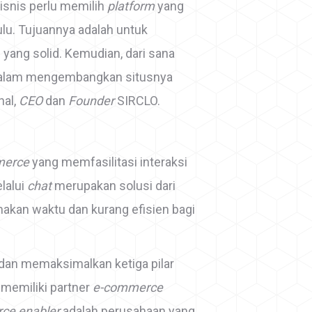
bisnis perlu memilih
platform
yang
ulu. Tujuannya adalah untuk
ang solid. Kemudian, dari sana
 dalam mengembangkan situsnya
hal,
CEO
dan
Founder
SIRCLO.
merce
yang memfasilitasi interaksi
lalui
chat
merupakan solusi dari
akan waktu dan kurang efisien bagi
dan memaksimalkan ketiga pilar
 memiliki partner
e-commerce
ce enabler
adalah perusahaan yang