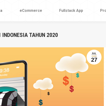
ta
ta
eCommerce
eCommerce
Fullstack App
Fullstack App
Pr
Pr
 INDONESIA TAHUN 2020
JUL
27