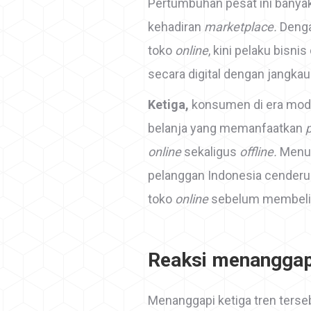
Pertumbuhan pesat ini banyak 
kehadiran
marketplace.
Deng
toko
online
, kini pelaku bisn
secara digital dengan jangkau
Ketiga,
konsumen di era mode
belanja yang memanfaatkan
online
sekaligus
offline.
Menur
pelanggan Indonesia cenderun
toko
online
sebelum membeli 
Reaksi menanggap
Menanggapi ketiga tren terse