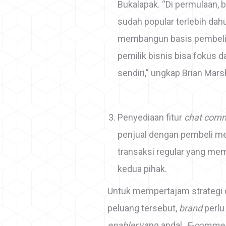
Bukalapak. “Di permulaan, 
sudah popular terlebih dah
membangun basis pembeli y
pemilik bisnis bisa fokus
sendiri,” ungkap Brian Mars
Penyediaan fitur
chat com
penjual dengan pembeli me
transaksi regular yang mem
kedua pihak.
Untuk mempertajam strategi 
peluang tersebut,
brand
perlu
enabler
yang andal.
E-commer