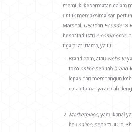
memiliki kecermatan dalam m
untuk memaksimalkan pertumb
Marshal,
CEO
dan
Founder
SI
besar industri
e-commerce
In
tiga pilar utama, yaitu:
Brand.com, atau
website
y
toko
online
sebuah
brand
.
lepas dari membangun keha
cara utamanya adalah de
Marketplace,
yaitu kanal y
beli
online,
seperti JD.id, S