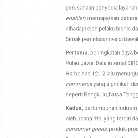
perusahaan penyedia layanan
enabler
) memaparkan beberap
dihadapi oleh pelaku bisnis dal
Simak penjelasannya di bawah 
Pertama,
peningkatan daya b
Pulau Jawa. Data internal SI
Harbolnas 12.12 lalu menunj
commerce
yang signifikan dar
seperti Bengkulu, Nusa Tengg
Kedua,
pertumbuhan industr
oleh usaha ritel yang terdiri d
consumer goods,
produk-pro