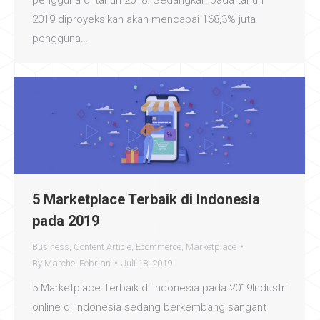
pengguna di tahun 2018. Sedangkan pada tahun
2019 diproyeksikan akan mencapai 168,3% juta
pengguna…
5 Marketplace Terbaik di Indonesia
pada 2019
Business
,
Content Article
,
Ecommerce
,
Marketplace
By
Marchel Febrian
Juli 18, 2019
5 Marketplace Terbaik di Indonesia pada 2019Industri
online di indonesia sedang berkembang sangant