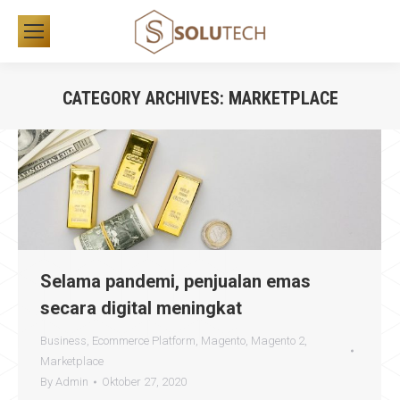
CATEGORY ARCHIVES:
MARKETPLACE
You are here:
Selama pandemi, penjualan emas
secara digital meningkat
Business
,
Ecommerce Platform
,
Magento
,
Magento 2
,
Marketplace
By
Admin
Oktober 27, 2020