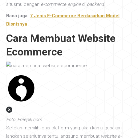
situsmu dengan
e-commerce engine
di
backend
.
Baca juga:
7 Jenis E-Commerce Berdasarkan Model
Bisnisnya
Cara Membuat Website
Ecommerce
Foto: Freepik.com
Setelah memilih jenis platform yang akan kamu gunakan,
langkah selanjutnya tentu langsung membuat
website e-