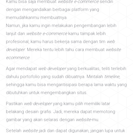
Kamu bisa saja membuat
website e-commerce
sendiri
dengan mengandalkan berbagai platform yang
memudahkanmu membuatnya.
Namun, jika kamu ingin melakukan pengembangan lebih
lanjut dan
website e-commerce
kamu tampak lebih
profesional, kamu harus bekerja sama dengan tim
web
developer
. Mereka tentu lebih tahu cara membuat
website
ecommerce
.
Agar mendapat
web developer
yang berkualitas, teliti terlebih
dahulu portofolio yang sudah dibuatnya. Mintalah
timeline
,
sehingga kamu bisa mengantisipasi berapa lama waktu yang
dibutuhkan untuk mengembangkan situs.
Pastikan
web developer
yang kamu pilih memiliki latar
belakang desain grafis. Jadi, mereka dapat memotong
gambar yang akan selaras dengan
website
-mu.
Setelah
website
jadi dan dapat digunakan, jangan lupa untuk