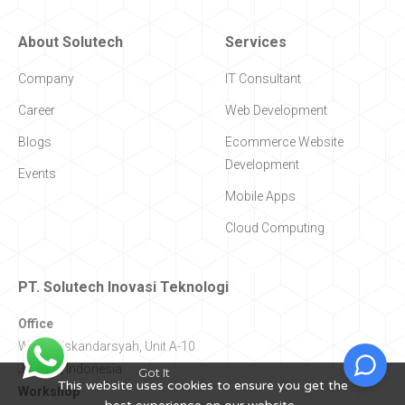
About Solutech
Services
Company
IT Consultant
Career
Web Development
Blogs
Ecommerce Website
Development
Events
Mobile Apps
Cloud Computing
PT. Solutech Inovasi Teknologi
Office
Wisma Iskandarsyah, Unit A-10
Got It
This website uses cookies to ensure you get the
Jakarta, Indonesia
best experience on our website.
Workshop