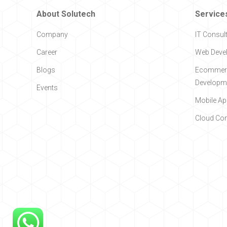
About Solutech
Service
Company
IT Consul
Career
Web Deve
Blogs
Ecommerc
Developm
Events
Mobile A
Cloud Co