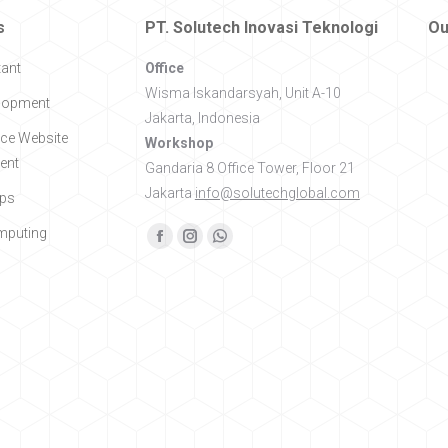
s
PT. Solutech Inovasi Teknologi
Ou
tant
Office
Wisma Iskandarsyah, Unit A-10
lopment
Jakarta, Indonesia
e Website
Workshop
ent
Gandaria 8 Office Tower, Floor 21
Jakarta
info@solutechglobal.com
pps
mputing
Find us on:
Facebook
Instagram
Whatsapp