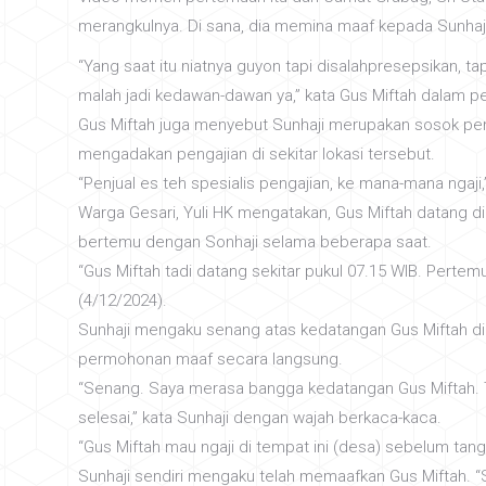
merangkulnya. Di sana, dia memina maaf kepada Sunha
“Yang saat itu niatnya guyon tapi disalahpresepsikan, t
malah jadi kedawan-dawan ya,” kata Gus Miftah dalam pe
Gus Miftah juga menyebut Sunhaji merupakan sosok penj
mengadakan pengajian di sekitar lokasi tersebut.
“Penjual es teh spesialis pengajian, ke mana-mana ngaji
Warga Gesari, Yuli HK mengatakan, Gus Miftah datang di
bertemu dengan Sonhaji selama beberapa saat.
“Gus Miftah tadi datang sekitar pukul 07.15 WIB. Pertem
(4/12/2024).
Sunhaji mengaku senang atas kedatangan Gus Miftah d
permohonan maaf secara langsung.
“Senang. Saya merasa bangga kedatangan Gus Miftah. Ta
selesai,” kata Sunhaji dengan wajah berkaca-kaca.
“Gus Miftah mau ngaji di tempat ini (desa) sebelum ta
Sunhaji sendiri mengaku telah memaafkan Gus Miftah. “