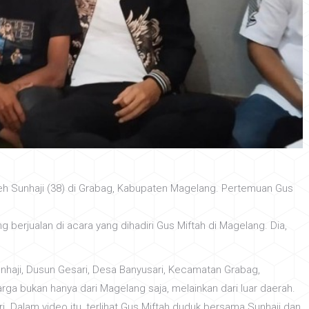
h Sunhaji (38) di Grabag, Kabupaten Magelang. Pertemuan Gus
 berjualan di acara yang dihadiri Gus Miftah di Magelang. Dia,
unhaji, Dusun Gesari, Desa Banyusari, Kecamatan Grabag,
ga bukan hanya dari Magelang saja, melainkan dari luar daerah.
. Dalam video itu, terlihat Gus Miftah duduk bersama Sunhaji dan