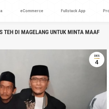
ta
ta
eCommerce
eCommerce
Fullstack App
Fullstack App
Pr
Pr
ES TEH DI MAGELANG UNTUK MINTA MAAF
DES
4