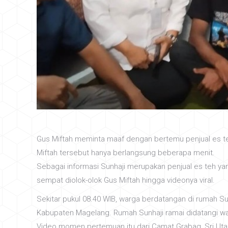
Gus Miftah meminta maaf dengan bertemu penjual es te
Miftah tersebut hanya berlangsung beberapa menit.
Sebagai informasi Sunhaji merupakan penjual es teh yang
sempat diolok-olok Gus Miftah hingga videonya viral.
Sekitar pukul 08.40 WIB, warga berdatangan di rumah S
Kabupaten Magelang. Rumah Sunhaji ramai didatangi war
Video momen pertemuan itu dari Camat Grabag, Sri Utari