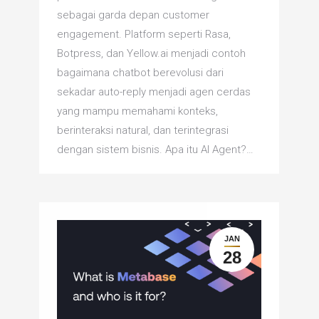
sebagai garda depan customer
engagement. Platform seperti Rasa,
Botpress, dan Yellow.ai menjadi contoh
bagaimana chatbot berevolusi dari
sekadar auto-reply menjadi agen cerdas
yang mampu memahami konteks,
berinteraksi natural, dan terintegrasi
dengan sistem bisnis. Apa itu AI Agent?…
JAN
28