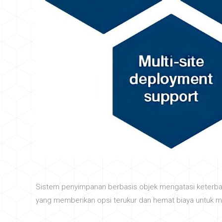
Sistem penyimpanan berbasis objek mengatasi keterba
yang memberikan opsi terukur dan hemat biaya untuk m