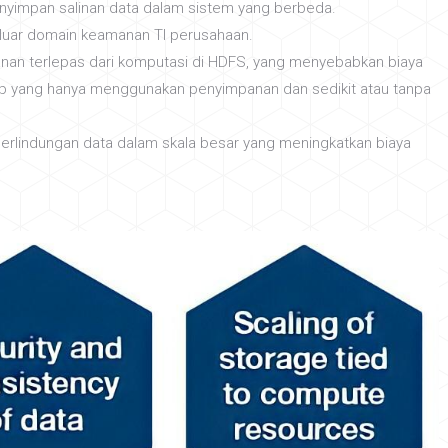
nyimpan salinan data dalam sistem yang berbeda.
 luar domain keamanan TI perusahaan.
an terlepas dari komputasi di HDFS, yang menyebabkan biaya
sip yang hanya menggunakan penyimpanan dan sedikit atau tanpa
 perlindungan data dalam skala besar yang meningkatkan biaya