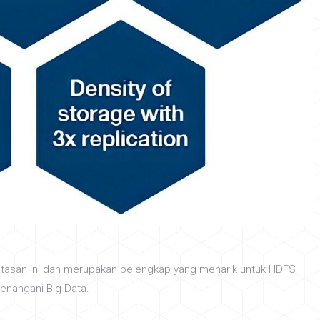
tasan ini dan merupakan pelengkap yang menarik untuk HDFS
enangani Big Data.