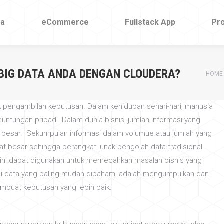
ta
ta
eCommerce
eCommerce
Fullstack App
Fullstack App
Pr
Pr
IG DATA ANDA DENGAN CLOUDERA?
You a
HOME
tuk pengambilan keputusan. Dalam kehidupan sehari-hari, manusia
ntungan pribadi. Dalam dunia bisnis, jumlah informasi yang
 besar. Sekumpulan informasi dalam volumue atau jumlah yang
at besar sehingga perangkat lunak pengolah data tradisional
 ini dapat digunakan untuk memecahkan masalah bisnis yang
asi data yang paling mudah dipahami adalah mengumpulkan dan
buat keputusan yang lebih baik.