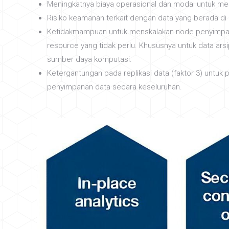
Meningkatnya biaya operasional dan modal untuk me
Risiko keamanan terkait dengan data yang berada di
Ketidakmampuan untuk menskalakan node penyimpan
resource yang tidak perlu. Khususnya untuk data ar
sumber daya komputasi.
Ketergantungan pada replikasi data (faktor 3) untuk
penyimpanan data secara keseluruhan.