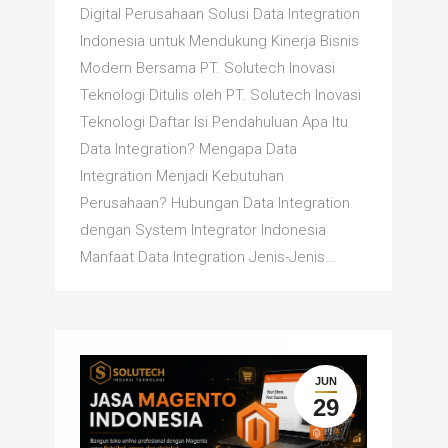
Digital Perusahaan Solusi Data Integration
Indonesia untuk Mendukung Kinerja Bisnis
Modern Bersama PT. Solutech Inovasi
Teknologi Ditulis oleh PT. Solutech Inovasi
Teknologi Daftar Isi Pendahuluan Apa Itu
Data Integration? Mengapa Data
Integration Menjadi Kebutuhan
Perusahaan? Hubungan Data Integration
dengan System Integrator Indonesia
Manfaat Data Integration Jenis-Jenis…
JUN
29