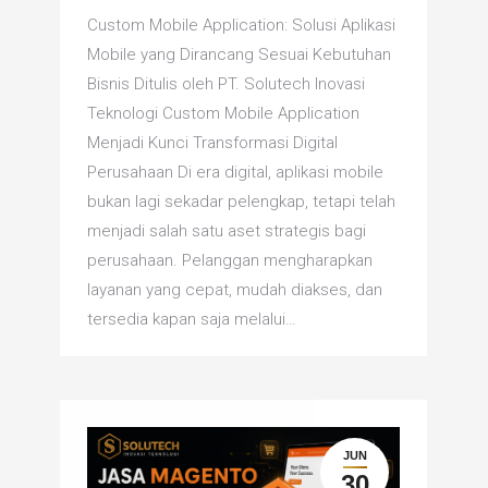
Custom Mobile Application: Solusi Aplikasi
Mobile yang Dirancang Sesuai Kebutuhan
Bisnis Ditulis oleh PT. Solutech Inovasi
Teknologi Custom Mobile Application
Menjadi Kunci Transformasi Digital
Perusahaan Di era digital, aplikasi mobile
bukan lagi sekadar pelengkap, tetapi telah
menjadi salah satu aset strategis bagi
perusahaan. Pelanggan mengharapkan
layanan yang cepat, mudah diakses, dan
tersedia kapan saja melalui…
JUN
30