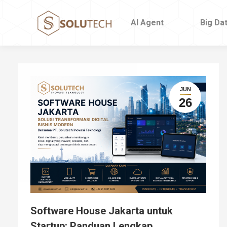
AI Agent
AI Agent
Big Da
Big Da
JUN
26
Software House Jakarta untuk
Startup: Panduan Lengkap