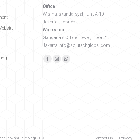
Office
Wisma Iskandarsyah, Unit A-10
ment
Jakarta, Indonesia
ebsite
Workshop
Gandaria 8 Office Tower, Floor 21
Jakarta
info@solutechglobal.com
ing
Find us on:
Facebook
Instagram
Whatsapp
ech Inovasi Teknologi 2023.
Contact Us
Privacy