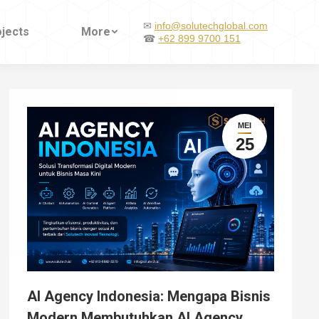
✉
✉
info@solutechglobal.com
info@solutechglobal.com
ojects
ojects
More
More
☎
☎
+62 899 9700 151
+62 899 9700 151
MEI
25
AI Agency Indonesia: Mengapa Bisnis
Modern Membutuhkan AI Agency