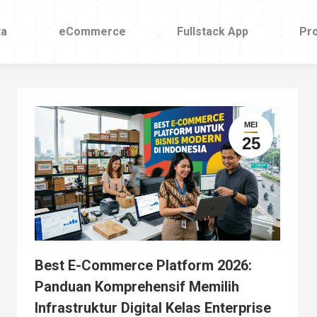
ta
ta
eCommerce
eCommerce
Fullstack App
Fullstack App
Pr
Pr
MEI
25
Best E-Commerce Platform 2026:
Panduan Komprehensif Memilih
Infrastruktur Digital Kelas Enterprise