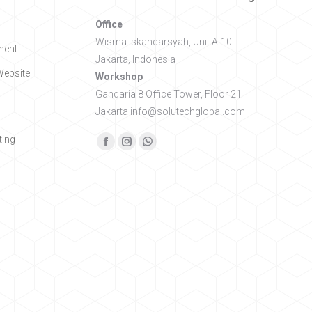
Office
Wisma Iskandarsyah, Unit A-10
ment
Jakarta, Indonesia
ebsite
Workshop
Gandaria 8 Office Tower, Floor 21
Jakarta
info@solutechglobal.com
ing
Find us on:
Facebook
Instagram
Whatsapp