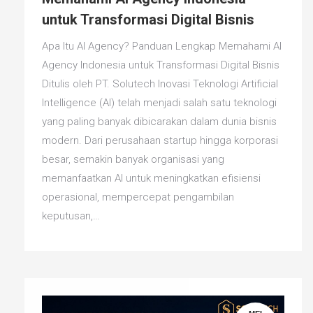
untuk Transformasi Digital Bisnis
Apa Itu AI Agency? Panduan Lengkap Memahami AI
Agency Indonesia untuk Transformasi Digital Bisnis
Ditulis oleh PT. Solutech Inovasi Teknologi Artificial
Intelligence (AI) telah menjadi salah satu teknologi
yang paling banyak dibicarakan dalam dunia bisnis
modern. Dari perusahaan startup hingga korporasi
besar, semakin banyak organisasi yang
memanfaatkan AI untuk meningkatkan efisiensi
operasional, mempercepat pengambilan
keputusan,…