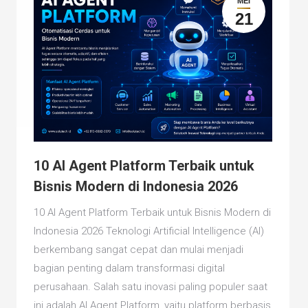
MEI
21
10 AI Agent Platform Terbaik untuk
Bisnis Modern di Indonesia 2026
10 AI Agent Platform Terbaik untuk Bisnis Modern di
Indonesia 2026 Teknologi Artificial Intelligence (AI)
berkembang sangat cepat dan mulai menjadi
bagian penting dalam transformasi digital
perusahaan. Salah satu inovasi paling populer saat
ini adalah AI Agent Platform, yaitu platform berbasis