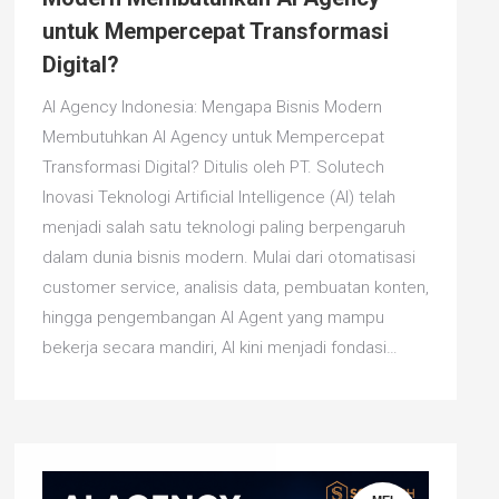
untuk Mempercepat Transformasi
Digital?
AI Agency Indonesia: Mengapa Bisnis Modern
Membutuhkan AI Agency untuk Mempercepat
Transformasi Digital? Ditulis oleh PT. Solutech
Inovasi Teknologi Artificial Intelligence (AI) telah
menjadi salah satu teknologi paling berpengaruh
dalam dunia bisnis modern. Mulai dari otomatisasi
customer service, analisis data, pembuatan konten,
hingga pengembangan AI Agent yang mampu
bekerja secara mandiri, AI kini menjadi fondasi…