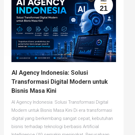
MEI
21
AI Agency Indonesia: Solusi
Transformasi Digital Modern untuk
Bisnis Masa Kini
AI Agency Indonesia: Solusi Transformasi Digital
Modern untuk Bisnis Masa Kini Di era transformasi
digital yang berkembang sangat cepat, kebutuhan
bisnis terhadap teknologi berbasis Artificial
Intelligence (AI) semakin meningkat. Perusahaan