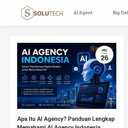
AI Agent
AI Agent
Big Da
Big Da
MEI
26
Apa Itu AI Agency? Panduan Lengkap
Memahami AI Agency Indonesia