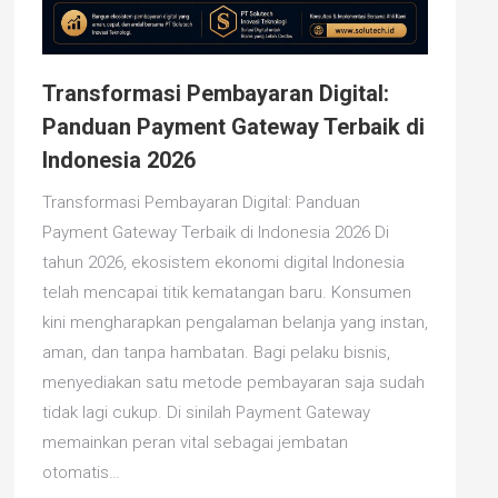
Transformasi Pembayaran Digital:
Panduan Payment Gateway Terbaik di
Indonesia 2026
Transformasi Pembayaran Digital: Panduan
Payment Gateway Terbaik di Indonesia 2026 Di
tahun 2026, ekosistem ekonomi digital Indonesia
telah mencapai titik kematangan baru. Konsumen
kini mengharapkan pengalaman belanja yang instan,
aman, dan tanpa hambatan. Bagi pelaku bisnis,
menyediakan satu metode pembayaran saja sudah
tidak lagi cukup. Di sinilah Payment Gateway
memainkan peran vital sebagai jembatan
otomatis…