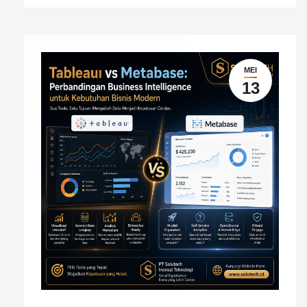
MEI
13