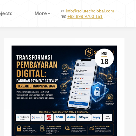
✉
info@solutechglobal.com
ojects
More
☎
+62 899 9700 151
MEI
18