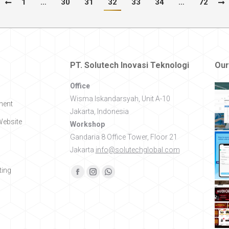
1
…
30
31
32
33
34
…
72
PT. Solutech Inovasi Teknologi
Our
Office
Wisma Iskandarsyah, Unit A-10
ment
Jakarta, Indonesia
ebsite
Workshop
Gandaria 8 Office Tower, Floor 21
Jakarta
info@solutechglobal.com
ing
Find us on:
Facebook
Instagram
Whatsapp