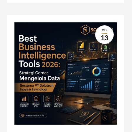
MEI
13