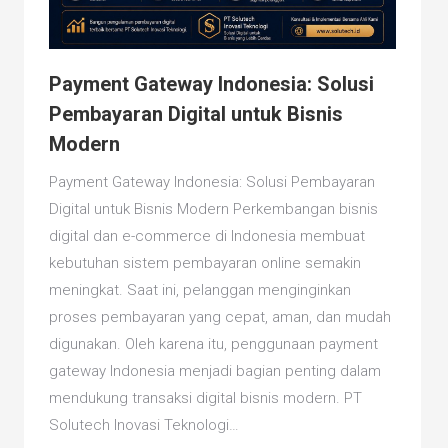
Payment Gateway Indonesia: Solusi
Pembayaran Digital untuk Bisnis
Modern
Payment Gateway Indonesia: Solusi Pembayaran
Digital untuk Bisnis Modern Perkembangan bisnis
digital dan e-commerce di Indonesia membuat
kebutuhan sistem pembayaran online semakin
meningkat. Saat ini, pelanggan menginginkan
proses pembayaran yang cepat, aman, dan mudah
digunakan. Oleh karena itu, penggunaan payment
gateway Indonesia menjadi bagian penting dalam
mendukung transaksi digital bisnis modern. PT
Solutech Inovasi Teknologi…