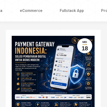
ta
eCommerce
Fullstack App
Pr
MEI
18