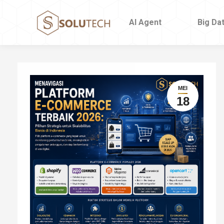
AI Agent
Big Da
MEI
18