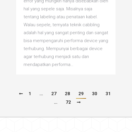
error yang mungkin hanya disebabkan oleh
hal yang sepele saja. Misalnya saja
tentang labeling atau penataan kabel.
Walau sepele, ternyata teknik cabbling
adalah hal yang sangat penting dan sangat
bisa mempengaruhi performa device yang
terhubung. Mempunyai berbagai device
agar terhubung menjadi satu dan
mendapatkan performa…
1
…
27
28
29
30
31
…
72